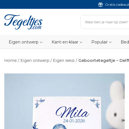
Gratis cadeau
Eigen ontwerp
Kant-en-klaar
Populair
Bed
Home
/
Eigen ontwerp
/
Eigen tekst
/
Geboortetegeltje – Delf