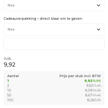
Cadeauverpakking – direct klaar om te geven
11,95
9,92
Aantal
Prijs per stuk incl. BTW
1
9,92
11,95
2
9,50
11,45
10
9,09
10,95
50
8,67
10,45
100
8,26
9,95