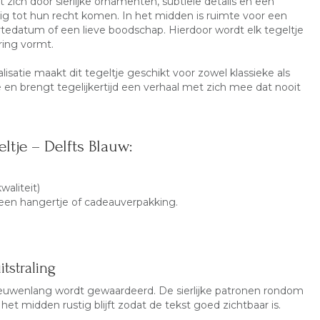
ich door sierlijke ornamenten, subtiele details en een
g tot hun recht komen. In het midden is ruimte voor een
ortedatum of een lieve boodschap. Hierdoor wordt elk tegeltje
ring vormt.
isatie maakt dit tegeltje geschikt voor zowel klassieke als
 en brengt tegelijkertijd een verhaal met zich mee dat nooit
ltje – Delfts Blauw:
waliteit)
d een hangertje of cadeauverpakking.
tstraling
eeuwenlang wordt gewaardeerd. De sierlijke patronen rondom
het midden rustig blijft zodat de tekst goed zichtbaar is.