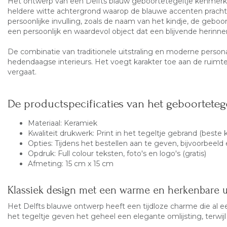
Het ontwerp van een Delfts blauw geboortetegeltje kenmerkt z
heldere witte achtergrond waarop de blauwe accenten prachti
persoonlijke invulling, zoals de naam van het kindje, de gebo
een persoonlijk en waardevol object dat een blijvende herinne
De combinatie van traditionele uitstraling en moderne personal
hedendaagse interieurs. Het voegt karakter toe aan de ruimte
vergaat.
De productspecificaties van het geboortetege
Materiaal: Keramiek
Kwaliteit drukwerk: Print in het tegeltje gebrand (beste k
Opties: Tijdens het bestellen aan te geven, bijvoorbeel
Opdruk: Full colour teksten, foto's en logo's (gratis)
Afmeting: 15 cm x 15 cm
Klassiek design met een warme en herkenbare ui
Het Delfts blauwe ontwerp heeft een tijdloze charme die al 
het tegeltje geven het geheel een elegante omlijsting, terwijl 