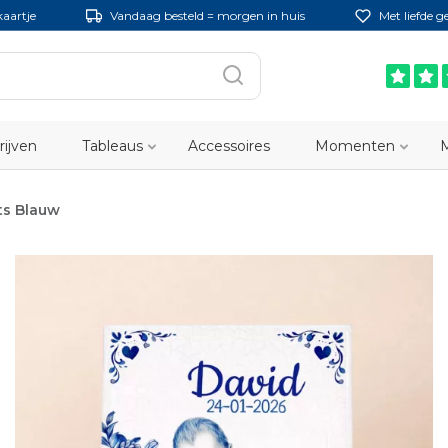
kaartje
Vandaag besteld = morgen in huis
Met liefde 
rijven
Tableaus
Accessoires
Momenten
ts Blauw