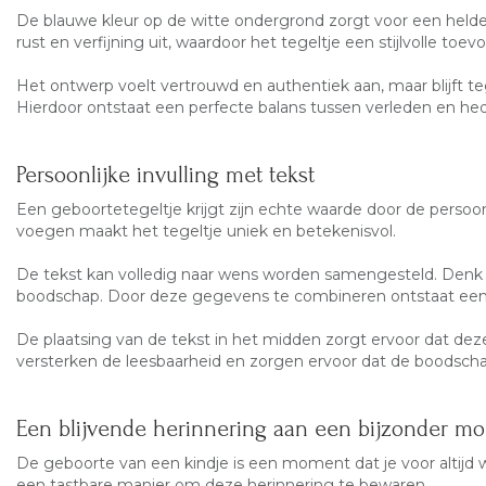
De blauwe kleur op de witte ondergrond zorgt voor een helder 
rust en verfijning uit, waardoor het tegeltje een stijlvolle toev
Het ontwerp voelt vertrouwd en authentiek aan, maar blijft teg
Hierdoor ontstaat een perfecte balans tussen verleden en he
Persoonlijke invulling met tekst
Een geboortetegeltje krijgt zijn echte waarde door de persoon
voegen maakt het tegeltje uniek en betekenisvol.
De tekst kan volledig naar wens worden samengesteld. Denk 
boodschap. Door deze gegevens te combineren ontstaat een
De plaatsing van de tekst in het midden zorgt ervoor dat deze 
versterken de leesbaarheid en zorgen ervoor dat de boodschap 
Een blijvende herinnering aan een bijzonder m
De geboorte van een kindje is een moment dat je voor altijd w
een tastbare manier om deze herinnering te bewaren.