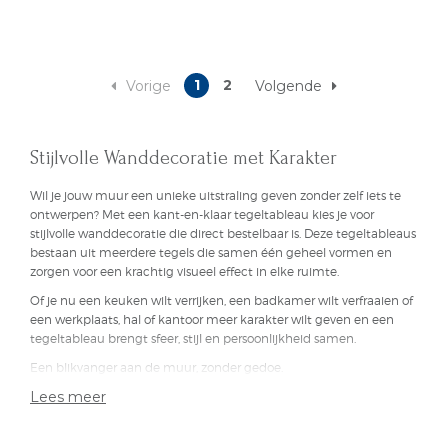
1
2
Vorige
Volgende
Stijlvolle Wanddecoratie met Karakter
Wil je jouw muur een unieke uitstraling geven zonder zelf iets te
ontwerpen? Met een kant-en-klaar tegeltableau kies je voor
stijlvolle wanddecoratie die direct bestelbaar is. Deze tegeltableaus
bestaan uit meerdere tegels die samen één geheel vormen en
zorgen voor een krachtig visueel effect in elke ruimte.
Of je nu een keuken wilt verrijken, een badkamer wilt verfraaien of
een werkplaats, hal of kantoor meer karakter wilt geven en een
tegeltableau brengt sfeer, stijl en persoonlijkheid samen.
Een blikvanger aan de muur, zonder gedoe.
Lees meer
Wat is een tegeltableau?
Een tegeltableau is een samenstelling van meerdere keramische