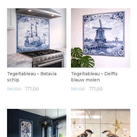
Tegeltableau – Batavia
Tegeltableau – Delfts
schip
blauw molen
190,00
171,
00
190,00
171,
00