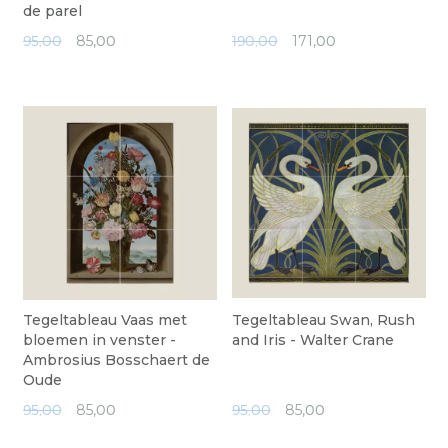
de parel
95,00
85,
00
190,00
171,
00
Tegeltableau Vaas met
Tegeltableau Swan, Rush
bloemen in venster -
and Iris - Walter Crane
Ambrosius Bosschaert de
Oude
95,00
85,
00
95,00
85,
00