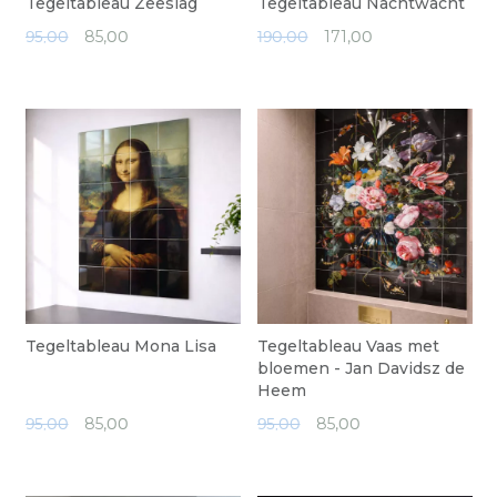
Tegeltableau Zeeslag
Tegeltableau Nachtwacht
95,00
85,
00
190,00
171,
00
Tegeltableau Mona Lisa
Tegeltableau Vaas met
bloemen - Jan Davidsz de
Heem
95,00
85,
00
95,00
85,
00