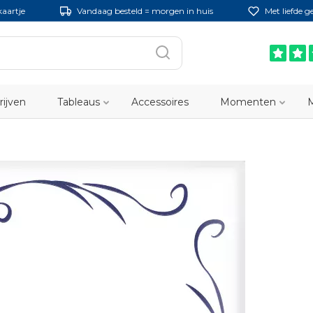
kaartje
Vandaag besteld = morgen in huis
Met liefde 
rijven
Tableaus
Accessoires
Momenten