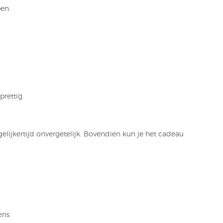
ben.
prettig.
elijkertijd onvergetelijk. Bovendien kun je het cadeau
ens.