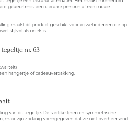
t dit tegeltje een tastbaar alternatief. Het maakt momenten
ndere gebeurtenis, een dierbare persoon of een mooie
lling maakt dit product geschikt voor vrijwel iedereen die op
l stijlvol als uniek is.
tegeltje nr. 63
waliteit)
d een hangertje of cadeauverpakking.
aalt
ing van dit tegeltje. De sierlijke lijnen en symmetrische
nen, maar zijn zodanig vormgegeven dat ze niet overheersend