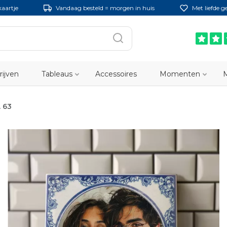
kaartje
Vandaag besteld = morgen in huis
Met liefde 
rijven
Tableaus
Accessoires
Momenten
. 63