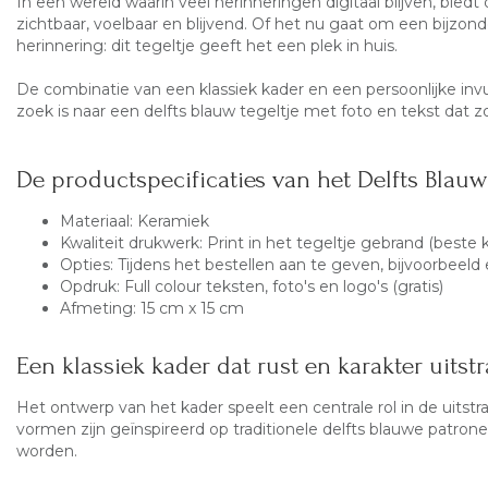
In een wereld waarin veel herinneringen digitaal blijven, bied
zichtbaar, voelbaar en blijvend. Of het nu gaat om een bijzo
herinnering: dit tegeltje geeft het een plek in huis.
De combinatie van een klassiek kader en een persoonlijke invu
zoek is naar een delfts blauw tegeltje met foto en tekst dat zowe
De productspecificaties van het Delfts Blauw 
Materiaal: Keramiek
Kwaliteit drukwerk: Print in het tegeltje gebrand (beste k
Opties: Tijdens het bestellen aan te geven, bijvoorbeel
Opdruk: Full colour teksten, foto's en logo's (gratis)
Afmeting: 15 cm x 15 cm
Een klassiek kader dat rust en karakter uitstr
Het ontwerp van het kader speelt een centrale rol in de uitstral
vormen zijn geïnspireerd op traditionele delfts blauwe patro
worden.