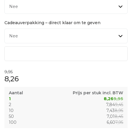
Cadeauverpakking – direct klaar om te geven
9,95
8,26
Aantal
Prijs per stuk incl. BTW
1
8,26
9,95
2
7,84
9,45
10
7,43
8,95
50
7,01
8,45
100
6,60
7,95