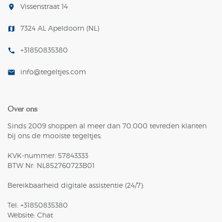
Vissenstraat 14
room
7324 AL Apeldoorn (NL)
map
+31850835380
call
info@tegeltjes.com
mail
Over ons
Sinds 2009 shoppen al meer dan 70.000 tevreden klanten
bij ons de mooiste tegeltjes.
KVK-nummer: 57843333
BTW Nr: NL852760723B01
Bereikbaarheid digitale assistentie (24/7):
Tel: +31850835380
Website: Chat