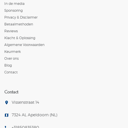
In de media
Sponsoring
Privacy & Disclaimer
Betaalmethoden
Reviews
Klacht & Oplossing
Algemene Voorwaarden
Keurmerk
Over ons
Blog
Contact
Contact
Vissenstraat 14
room
7324 AL Apeldoorn (NL)
map
+31850835380
call