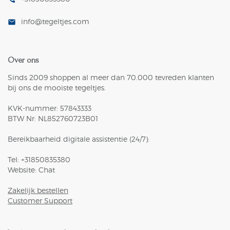
info@tegeltjes.com
mail
Over ons
Sinds 2009 shoppen al meer dan 70.000 tevreden klanten
bij ons de mooiste tegeltjes.
KVK-nummer: 57843333
BTW Nr: NL852760723B01
Bereikbaarheid digitale assistentie (24/7):
Tel: +31850835380
Website: Chat
Zakelijk bestellen
Customer Support